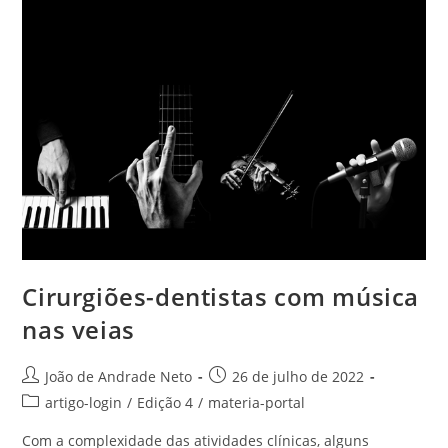
Cirurgiões-dentistas com música
nas veias
João de Andrade Neto
26 de julho de 2022
artigo-login
/
Edição 4
/
materia-portal
Com a complexidade das atividades clínicas, alguns