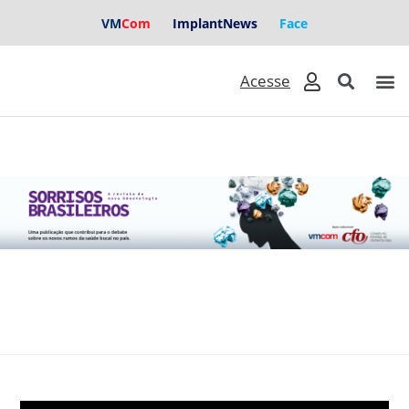
VM
Com
ImplantNews
Face