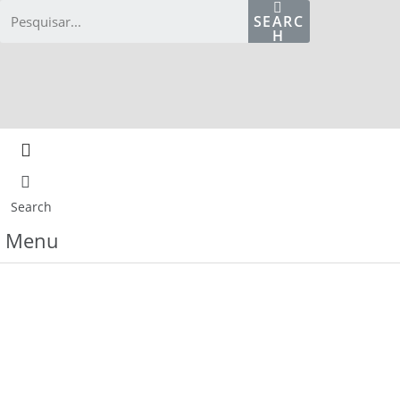
Skip
SEARC
to
H
content
Home
Edição atual
Ed. anteriore
Search
Menu