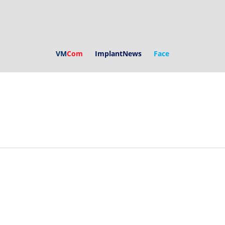
VM
Com
ImplantNews
Face
s
Parceiros
Expediente
Fa