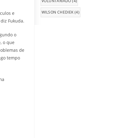
VOLUNTARIADO
(4)
WILSON CHEDIEK
(4)
culos e
 diz Fukuda.
egundo o
e, o que
Problemas de
ngo tempo
ma