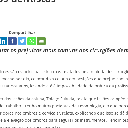
Compartilhar
atar os prejuízos mais comuns aos cirurgiões-dent
iores são os principais sintomas relatados pela maioria dos cirurgi
de mocho por dia, colocando a coluna em posições que prejudicam a
sar dos anos, levando até à impossibilidade da prática da profiss
ca das lesões da coluna, Thiago Fukuda, relata que lesões ortopédi
o trabalho. “Tenho muitos pacientes da Odontologia, e o que per
 dores nos ombros e cervicais”, relata, explicando que isso se dá 
 e à elevação dos ombros para segurar os instrumentos. Tendinites
s entre os cirurgiões-dentistas.