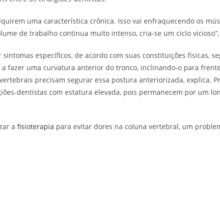
uirem uma característica crônica. Isso vai enfraquecendo os mús
ume de trabalho continua muito intenso, cria-se um ciclo vicioso”,
sintomas específicos, de acordo com suas constituições físicas, s
 a fazer uma curvatura anterior do tronco, inclinando-o para frent
ertebrais precisam segurar essa postura anteriorizada, explica. 
iões-dentistas com estatura elevada, pois permanecem por um lo
izar a
fisioterapia
para evitar dores na coluna vertebral, um proble