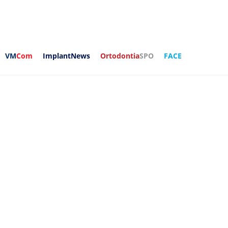
VM
Com
ImplantNews
Ortodontia
SPO
FACE