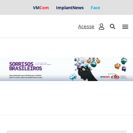
VM
Com
ImplantNews
Face