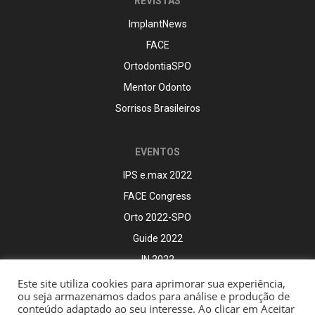
REVISTAS
ImplantNews
FACE
OrtodontiaSPO
Mentor Odonto
Sorrisos Brasileiros
EVENTOS
IPS e.max 2022
FACE Congress
Orto 2022-SPO
Guide 2022
IN 2022
Este site utiliza cookies para aprimorar sua experiência,
ou seja armazenamos dados para análise e produção de
conteúdo adaptado ao seu interesse. Ao clicar em Aceitar