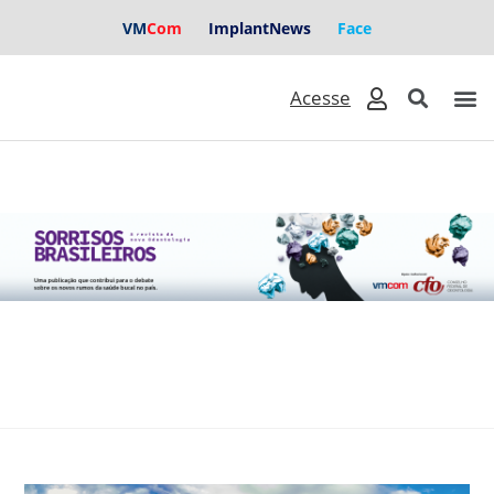
VM
Com
ImplantNews
Face