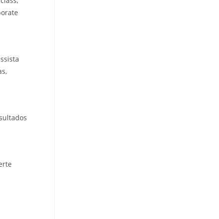
class,
porate
ssista
as,
sultados
erte