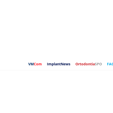
VM
Com
ImplantNews
Ortodontia
SPO
FA