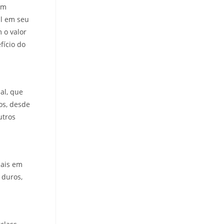
em
al em seu
 o valor
fício do
al, que
os, desde
utros
nais em
 duros,