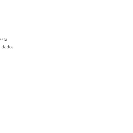
esta
e dados,