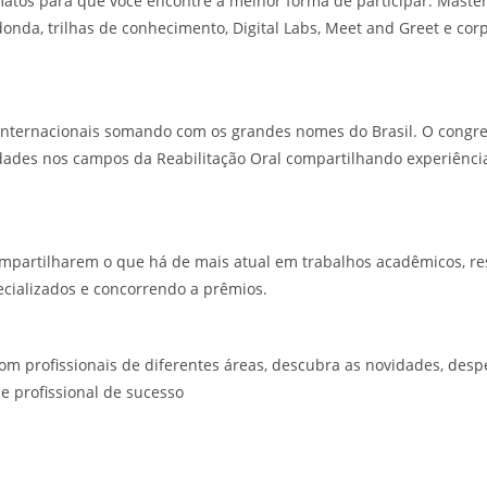
matos para que você encontre a melhor forma de participar. Master
onda, trilhas de conhecimento, Digital Labs, Meet and Greet e cor
internacionais somando com os grandes nomes do Brasil. O congre
idades nos campos da Reabilitação Oral compartilhando experiênci
mpartilharem o que há de mais atual em trabalhos acadêmicos, re
ecializados e concorrendo a prêmios.
om profissionais de diferentes áreas, descubra as novidades, desp
e profissional de sucesso