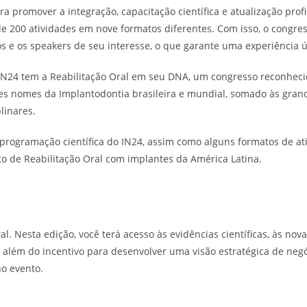
a promover a integração, capacitação científica e atualização profi
 de 200 atividades em nove formatos diferentes. Com isso, o congres
s e os speakers de seu interesse, o que garante uma experiência ú
 IN24 tem a Reabilitação Oral em seu DNA, um congresso reconheci
es nomes da Implantodontia brasileira e mundial, somado às gran
linares.
programação científica do IN24, assim como alguns formatos de at
to de Reabilitação Oral com implantes da América Latina.
ral. Nesta edição, você terá acesso às evidências científicas, às nov
s, além do incentivo para desenvolver uma visão estratégica de negó
no evento.