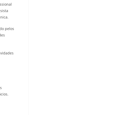
ssional
sista
nica.
do pelos
des
ividades
as
cios.