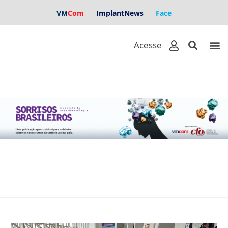
VM
Com
ImplantNews
Face