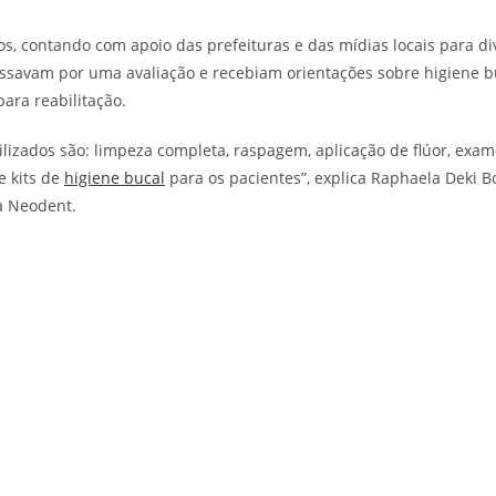
s, contando com apoio das prefeituras e das mídias locais para d
assavam por uma avaliação e recebiam orientações sobre higiene b
ara reabilitação.
ilizados são: limpeza completa, raspagem, aplicação de flúor, exa
e kits de
higiene bucal
para os pacientes”, explica Raphaela Deki B
a Neodent.