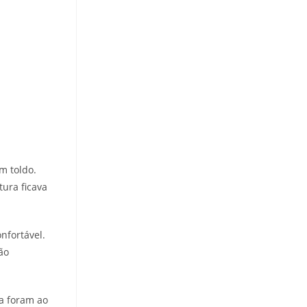
m toldo.
ura ficava
nfortável.
ão
a foram ao