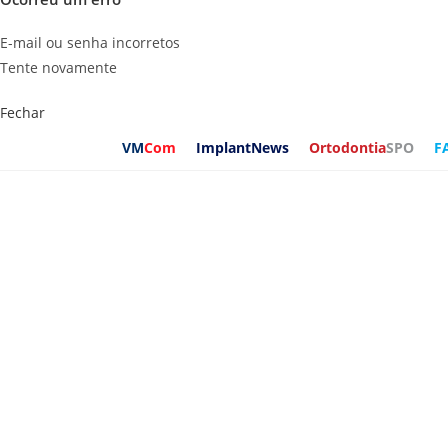
E-mail ou senha incorretos
Tente novamente
Fechar
VM
Com
ImplantNews
Ortodontia
SPO
F