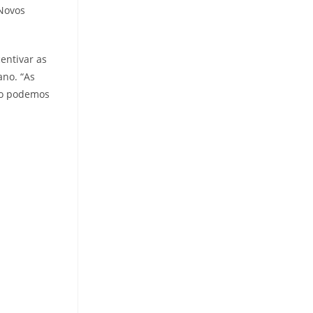
 Novos
entivar as
ano. “As
não podemos