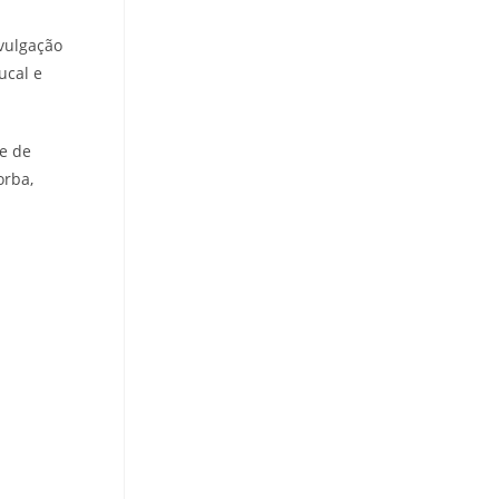
ivulgação
ucal e
me de
orba,