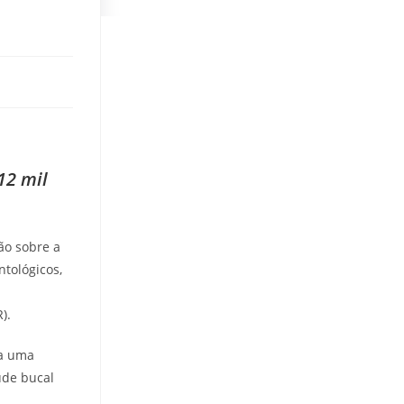
12 mil
ão sobre a
tológicos,
).
 a uma
úde bucal