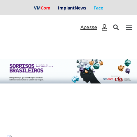
VM
Com
ImplantNews
Face