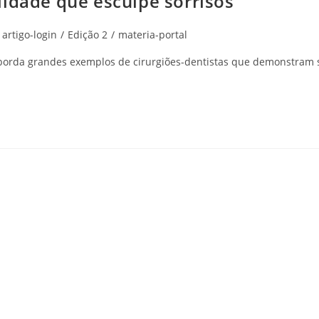
lidade que esculpe sorrisos
st
artigo-login
/
Edição 2
/
materia-portal
tegory:
s aborda grandes exemplos de cirurgiões-dentistas que demonstram