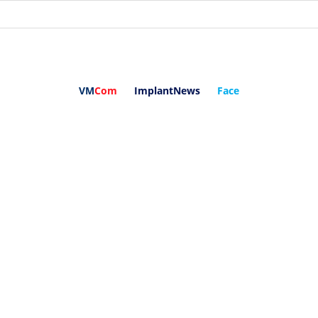
VM
Com
ImplantNews
Face