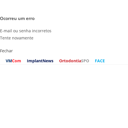
Ocorreu um erro
E-mail ou senha incorretos
Tente novamente
Fechar
VM
Com
ImplantNews
Ortodontia
SPO
FACE