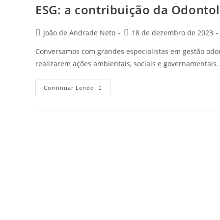
ESG: a contribuição da Odont
Post
Post
João de Andrade Neto
18 de dezembro de 2023
author:
published:
Conversamos com grandes especialistas em gestão odont
realizarem ações ambientais, sociais e governamentais.
ESG:
Continuar Lendo
a
contribuição
da
Odontologia
para
um
mundo
melhor