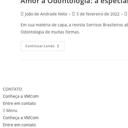
Amor à Odontologia: a especia
Post
Post
Po
João de Andrade Neto
5 de fevereiro de 2022
author:
published:
ca
Em sua matéria de capa, a revista Sorrisos Brasileiro
Odontologia de muitas formas.
Amor
Continuar Lendo
à
Odontologia:
a
especialidade
que
esculpe
CONTATO
sorrisos
Conheça a VMCom
Entre em contato
Menu
Conheça a VMCom
Entre em contato