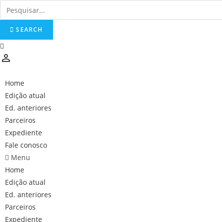
Skip
to
SEARCH
content
person_outline
Home
Edição atual
Ed. anteriores
Parceiros
Expediente
Fale conosco
Menu
Home
Edição atual
Ed. anteriores
Parceiros
Expediente