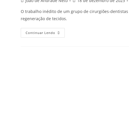
Post
Post
João de Andrade Neto
18 de dezembro de 2023
author:
published:
O trabalho inédito de um grupo de cirurgiões-dentistas
regeneração de tecidos.
Terapias
Continuar Lendo
celulares
avançadas
na
Odontologia