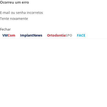
Ocorreu um erro
E-mail ou senha incorretos
Tente novamente
Fechar
VM
Com
ImplantNews
Ortodontia
SPO
FACE