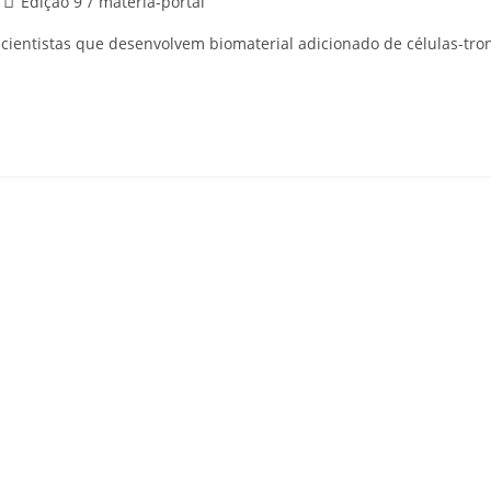
Post
Edição 9
/
materia-portal
category:
 cientistas que desenvolvem biomaterial adicionado de células-tro