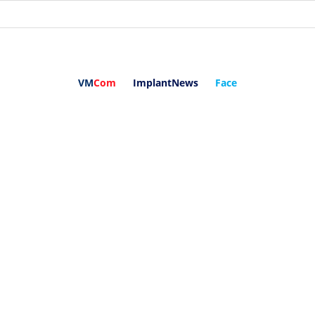
VM
Com
ImplantNews
Face