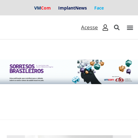
VM
Com
ImplantNews
Face