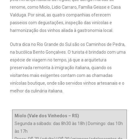
renome, como Miolo, Lidio Carraro, Família Geisse e Casa
Valduga. Por sinal, as quatro companhias oferecem
passeios com degustações, inspeção das vinícolas e
harmonização dos vinhos aliada à gastronomia local.
Outra dica no Rio Grande do Sul são os Caminhos de Pedra,
na bucólica Bento Gonçalves. O turista é brindado com uma
espécie de viagem no tempo, já que a arquitetura
preservada remonta à imigração italiana, quando os
visitantes mais exigentes contam com as chamadas
vinícolas boutique, onde são servidos vinhos artesanais e o
melhor da culinária italiana.
Miolo (Vale dos Vinhedos – RS)
Segunda a sábado: das 8h30 às 18h | Domingo: das 10h
às 17h
Preço: R$ 70 (adulto) | R$ 20 (crianças/adolescentes de