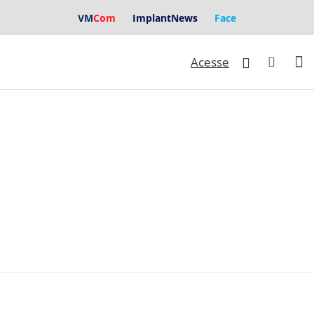
VM
Com
ImplantNews
Face