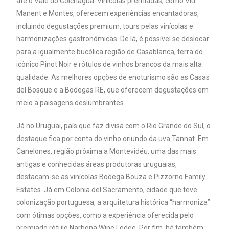
até o Vale do Colchagua. Vinícolas premiadas, como Viu
Manent e Montes, oferecem experiências encantadoras,
incluindo degustações premium, tours pelas vinícolas e
harmonizações gastronômicas. De lá, é possível se deslocar
para a igualmente bucólica região de Casablanca, terra do
icônico Pinot Noir e rótulos de vinhos brancos da mais alta
qualidade. As melhores opções de enoturismo são as Casas
del Bosque e a Bodegas RE, que oferecem degustações em
meio a paisagens deslumbrantes.
Já no Uruguai, país que faz divisa com o Rio Grande do Sul, o
destaque fica por conta do vinho oriundo da uva Tannat. Em
Canelones, região próxima a Montevidéu, uma das mais
antigas e conhecidas áreas produtoras uruguaias,
destacam-se as vinícolas Bodega Bouza e Pizzorno Family
Estates. Já em Colonia del Sacramento, cidade que teve
colonização portuguesa, a arquitetura histórica “harmoniza”
com ótimas opções, como a experiência oferecida pelo
premiado rótulo Narbona Wine Lodge. Por fim, há também