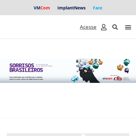
VM
Com
ImplantNews
Face