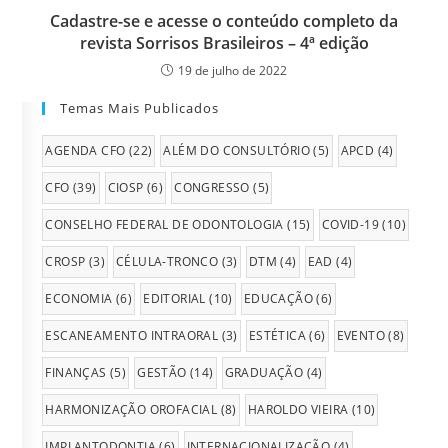
Cadastre-se e acesse o conteúdo completo da
revista Sorrisos Brasileiros – 4ª edição
19 de julho de 2022
Temas Mais Publicados
AGENDA CFO
(22)
ALÉM DO CONSULTÓRIO
(5)
APCD
(4)
CFO
(39)
CIOSP
(6)
CONGRESSO
(5)
CONSELHO FEDERAL DE ODONTOLOGIA
(15)
COVID-19
(10)
CROSP
(3)
CÉLULA-TRONCO
(3)
DTM
(4)
EAD
(4)
ECONOMIA
(6)
EDITORIAL
(10)
EDUCAÇÃO
(6)
ESCANEAMENTO INTRAORAL
(3)
ESTÉTICA
(6)
EVENTO
(8)
FINANÇAS
(5)
GESTÃO
(14)
GRADUAÇÃO
(4)
HARMONIZAÇÃO OROFACIAL
(8)
HAROLDO VIEIRA
(10)
IMPLANTODONTIA
(6)
INTERNACIONALIZAÇÃO
(4)