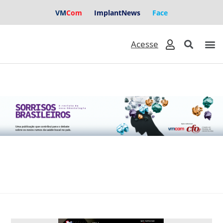
VM
Com
ImplantNews
Face